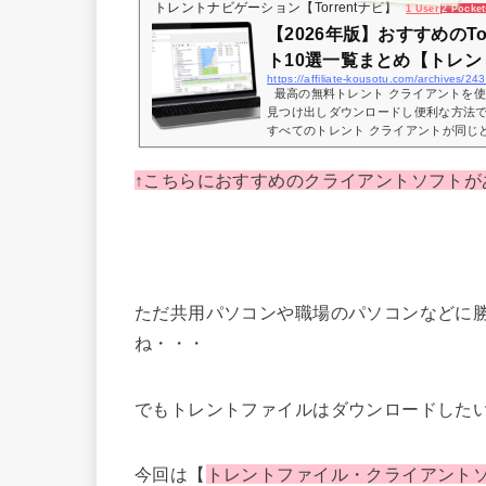
トレントナビゲーション【Torrentナビ】
1 User
2 Pocket
【2026年版】おすすめのTo
ト10選一覧まとめ【トレン
https://affiliate-kousotu.com/archives/24
最高の無料トレント クライアントを
見つけ出しダウンロードし便利な方法
すべてのトレント クライアントが同じ
フトによって特徴や機能・使いがって
レントソフトをダウンロードすればい
↑こちらにおすすめのクライアントソフトが
ね・・・ この記事で解決する疑問・Tor
は？？・おすすめのTorrentクライアン
るための方法 今回は【【2026年...
ただ共用パソコンや職場のパソコンなどに
ね・・・
でもトレントファイルはダウンロードした
今回は【
トレントファイル・クライアントソフ