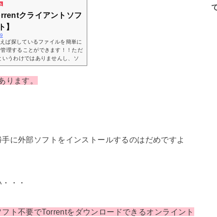
s
rrentクライアントソフ
ト】
39
使えば探しているファイルを簡単に
で管理することができます！！ただ
というわけではありませんし、ソ
などは様々な物なので実際にどのト
いのか迷ってしまいますよ
あります。
rentクライアントソフトと
トソフト・Torrentを安全に利用す
勝手に外部ソフトをインストールするのはだめですよ
い・・・
ト不要でTorrentをダウンロードできるオンライント